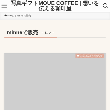
写真ギフトMOUE COFFEE | 想いを
伝える珈琲屋
ホーム
minneで販売
minneで販売
– tag –
お店のこと・お知らせ