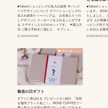
■Yahoo!ショッピングの名入れ緑茶 ▼パッケ
■Yahoo!シ
ージデザインについて ヤフーショッピングの
います。 8/1
名入れ緑茶ティーバッグは、 お名前入り＋の
たしました。 
しデザインに メッセージを入れることができ
ます 上の画像
る ２デザイン入りののセットです。 ▼購入方
ッピング内で M
法 ご購入手続きに進むと、 オプショ...
いを伝える珈琲
2022年8月29日
2022年8月27日
季節の贈りもの
敬老の日ギフト
ギフトに喜ばれる プレゼントのご紹介 『名前
を珈琲ブランド名に！』 MOUE COFFEEで一
番人気の お名前を珈琲ブランド名にできるギ