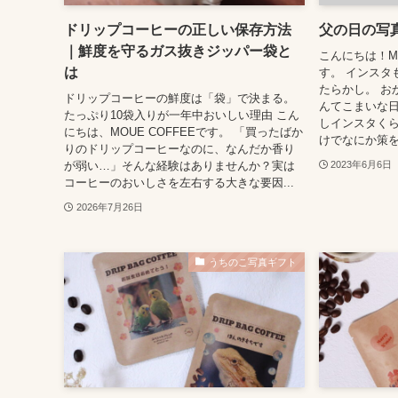
ドリップコーヒーの正しい保存方法
父の日の写
｜鮮度を守るガス抜きジッパー袋と
こんにちは！MO
は
す。 インスタ
たらかし。 お
ドリップコーヒーの鮮度は「袋」で決まる。
んてこまいな日
たっぷり10袋入りが一年中おいしい理由 こん
しインスタくら
にちは、MOUE COFFEEです。 「買ったばか
けでなにか策を考
りのドリップコーヒーなのに、なんだか香り
が弱い…」そんな経験はありませんか？実は
2023年6月6日
コーヒーのおいしさを左右する大きな要因...
2026年7月26日
うちのこ写真ギフト