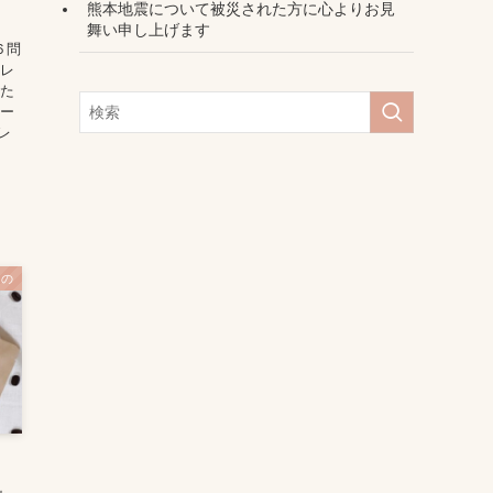
熊本地震について被災された方に心よりお見
舞い申し上げます
６問
ーレ
当た
ケー
プレ
もの