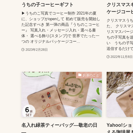
うちの子コーヒーギフト
クリスマス
ケージコー
▶うちのこ写真でコーヒー制作 2021年の夏
に、ショップがopenして 初めて販売を開始し
クリスマスうち
た記念すべき 第一弾の商品『うちのこコーヒ
た、 クリスマ
ー』 写真入れ・メッセージ入れ・選べる書
リスマスバージ
体・ 選べる飾り(スタンプ)で 世界でたった一
ちの子写真を送
つの オリジナルパッケージコー...
い うちの子写
送信するだけで 
2023年2月28日
2022年11月8日
お茶のこと
名入れ緑茶ティーバッグ―敬老の日
Yahoo!
―
える珈琲屋 M