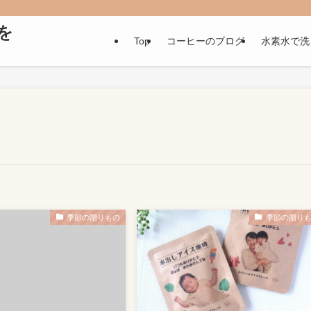
いを
Top
コーヒーのブログ
水素水で洗
季節の贈りもの
季節の贈り