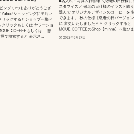
■名入れ・写真入れ珈琲 ＼敬老の日仕様に
スタマイズ／ 敬老の日仕様のイラスト飾
ョッピング いつもありがとうござ
選んで オリジナルデザインのコーヒーを 
9にYahoo!ショッピングに出店い
できます。 秋の仕様【敬老の日バージョ
クリックするとショップへ飛べ
に 変更いたしました＾＾ クリックすると
をクリックもしくは ヤフーショ
MOUE COFFEEのShop【minne】へ飛びま.
OUE COFFEEもしくは 想
屋で検索すると 表示さ...
2022年8月27日