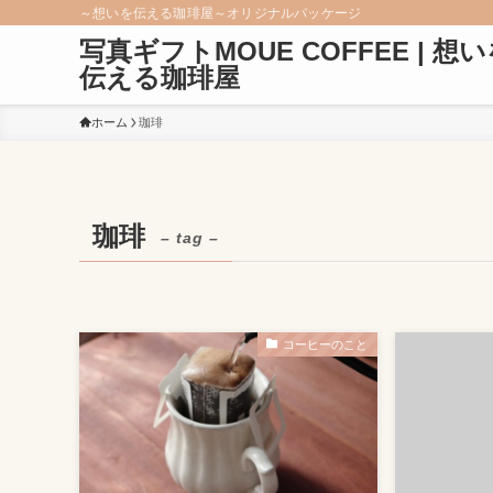
～想いを伝える珈琲屋～オリジナルパッケージ
写真ギフトMOUE COFFEE | 想
伝える珈琲屋
ホーム
珈琲
珈琲
– tag –
コーヒーのこと