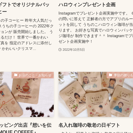
ギフトでオリジナルパッ
ハロウィンプレゼント企画
ヒー
Instagramでプレゼント企画実施中です。 
の問いに答えて 正解者の方でアプリのル
の子コーヒー 昨年大人気だっ
ットを回して うちのこハロウィン珈琲が
スうちの子コーヒーの 2022年ク
ります。 お好きな写真でハロウィンパッ
ョンが 販売開始しました。 う
ジ珈琲が 制作できます＾＾ Instagramで
るだけ！ 世界で一番かわい
ゼント企画実施中！
真を 指定のアドレスに添付し
かわいいクリスマ...
2022年10月5日
お店のこと・お知らせ
季節の贈り
ショッピング出店『想いを伝
名入れ珈琲の敬老の日ギフト
OUE COFFEE』