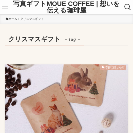
写真ギフトMOUE COFFEE | 想いを
伝える珈琲屋
ホーム
クリスマスギフト
クリスマスギフト
– tag –
季節の贈りもの