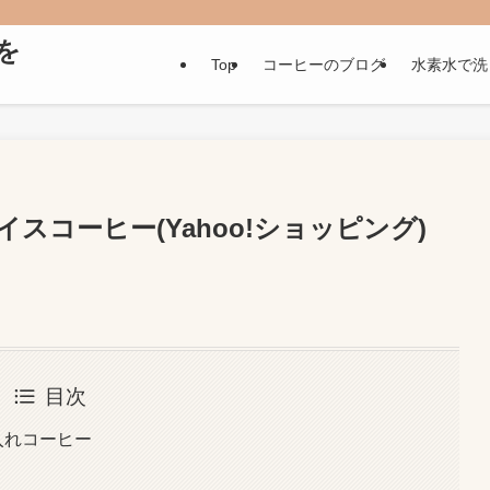
いを
Top
コーヒーのブログ
水素水で洗
コーヒー(Yahoo!ショッピング)
日
目次
ジ入れコーヒー