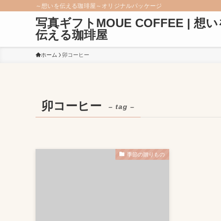
～想いを伝える珈琲屋～オリジナルパッケージ
写真ギフトMOUE COFFEE | 想
伝える珈琲屋
ホーム
卯コーヒー
卯コーヒー
– tag –
季節の贈りもの